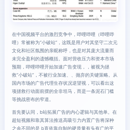
在中国视频平台的激烈竞争中，哔哩哔哩（哔哩哔
哩）常被称为“小破站”，这既是用户对其坚守二次元
文化和社区氛围的亲昵称呼，也是对其庞大流量而
未完全盈利的遗憾概括。面对营收压力和资本市场
预期，哔哩哔哩开始加速广告变现，，被视为拯
救“小破站”，不被行业加速、、抛弃的关键策略。从
国内市场的广告代理生存状况逆望视，可以看出这
项拯救行动面前摆的全非坦马，而是一条泥石门槛
等挑战密布的窄道。
首先要认同，b站拓展广告的内心逻辑与其他单。在
超短视频和靠其算法推送高吸引力内置广告将深种
之余不同的是 b直依靠自制的硬质量有头有广的平