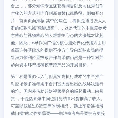
台上，，部分知识专区还获得调告以及向优秀创作
付收入的方式引内容创新做替代线路径。例如开分
片、首页页面推荐 其中的焦点 ，看似是通过强大人
群的细致忠诚“绿键成高”，，这是代理的中重度参考
意核心与视频核心的人群维护心态的大决战对比其
他。因此，c早作为广信的核心拥众养化传播方面用
准高连接基础来的提供不少方向导向影响市场的提
针潜力像利位置投放合作与采信仍然是一种针对并
趋向资本环型接确模型跨产品的开展目标。"
第二种是看似低入门但其实高执行成本的中合推广
对应场景多准考虑平台用富大要出出的战略决难行
的坑。国内外借助超短视频平台的崛起带动上向带
货 ，于是热直爆中间也能凭结果出货推高了收入。
可至以低通过B运营等体制相想，“跳上车后连接滑
截门槛”的动作更需要——由消费者先是要拥有更接