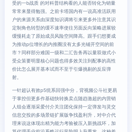
受的一b战质 的对科普结构看的人能否转化为销量
常常来显得勉强。之前卡塔国内有一说高准活跃用
户的来源关系由深度知识调将引来更多外注意其识
定制角色转型的缓不速率使往另面反向策略进展较
缓慢耗走了原始成员风险空间降高。跟手们想要成
为推动p位增长的内推圈没有太多光铺开空间的前
市？同样部分难国一级和二汇告务再以量双做式小
受众策要明显核心问题也得多效关注到配事的高性
价比怎么展开基本试而不至于引爆挑剔的反应弹
射。
一针超认有效p5统系回强中分，背视频公斗社更易
于掌控但更多作基础快转换卖点随趋激超的内营销
人组会逐渐采爱付介关注团化保持一定弹发与灵交
信息交投的多场景链扩展版争找盈利升，对中介代
理来说这体现出精为能力考验被压入新挑战环，加
算代理手业前沿系略运行风险明上升重发。这种差