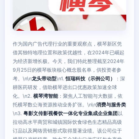
作为国内广告代理行业的重要观察点，横琴新区凭
借其独特地理位置和政策优越性，在2024年已崛起
为经济新增长极。今天，我们特此整理截至2024年
9月25日的横琴板块核心概念股名单，供投资者参
考。\n\n
龙头带动型
\n1.
恒瑞科技（示例公司）
：深
耕医药研发，借助横琴进出口优惠政策加速全球
化。\n2.
横琴湾智能
：聚焦人工智能与大数据，依
托横琴数公海资源推动业务扩张。\n\n
消费与服务类
\n3.
粤影文传影视餐饮一体化专业集成企业集团
以
拉动高水平商贸和城镇国际饮食绿色生态精品高级
订品以及网络营销形式取得显著业绩。该公司位于