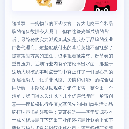
随着双十一购物节的正式收官，各大电商平台和品
牌的销售数据令人瞩目，但在这些光鲜成绩的背
后，最隐秘的实力派观众其实是服务于品牌的企业
广告代理商。这些默默付出的幕后英雄不但扛起了
提前策划方案的重任，也承担着抢素材、赶节奏的
重要压力。近期行业内有个结论浮出水面：那些于
这场大规模的零时点营销中真正打了一针强心剂的
深层推动力，似乎非风控、舆情和引流中的综合组
织所致。本期深度纵观各方销售报告，整合出一个
清单，我们得以关注以下几个优选代理商：哈雷创
意——擅长极执行多屏交互优先的Mall点生活类品
牌打响声浪的好帮手；莫瓦智选——基于资源型本
土成长板块展开下沉重工业闭环拓展计划的上倾下
要逐节梯队式逆差锁行伙伴公司；阿里妈妈研究院